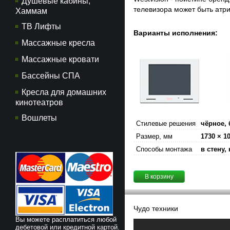
Душевые кабины,
телевизора может быть атр
Хаммам
ТВ Лифты
Варианты исполнения:
Массажные кресла
Массажные кровати
Бассейны СПА
Кресла для домашних
кинотеатров
Вошлеты
Стилевые решения
чёрное, 
Размер, мм
1730 × 10
Способы монтажа
в стену,
В корзину
Чудо техники
Вы можете расплатиться любой
дебетовой или кредитной картой.