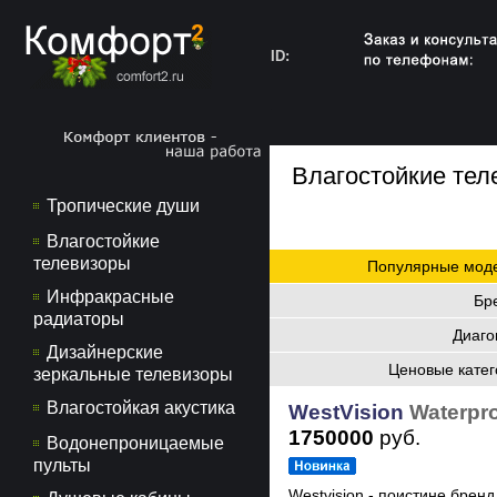
ID:
Влагостойкие тел
Тропические души
Влагостойкие
телевизоры
Популярные мод
Инфракрасные
Бр
радиаторы
Диаго
Дизайнерские
Ценовые катег
зеркальные телевизоры
Влагостойкая акустика
WestVision
Waterpro
1750000
руб.
Водонепроницаемые
пульты
Westvision - поистине брен