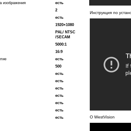
а изображения
есть
2
Инструкция по устан
есть
1920×1080
PAL/ NTSC
/SECAM
5000:1
16:9
ытие
есть
500
есть
есть
есть
есть
есть
есть
О WestVision
есть