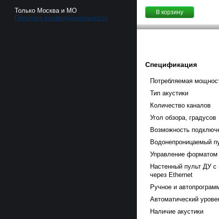
Только Москва и МО
В корзину
Политика конфиденциальности
Спецификация
Потребляемая мощност
Тип акустики
Количество каналов
Угол обзора, градусов
Возможность подключ
Водонепроницаемый п
Управление форматом
Настенный пульт ДУ с
через Ethernet
Ручное и автопрограм
Автоматический урове
Наличие акустики