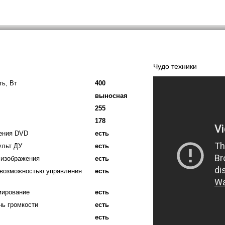
Чудо техники
ь, Вт
400
выносная
255
178
ения DVD
есть
ульт ДУ
есть
 изображения
есть
 возможностью управления
есть
мирование
есть
нь громкости
есть
есть