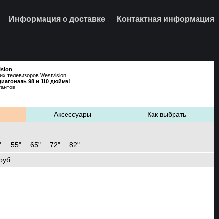
Информация о доставке
Контактная информация
ision
их телевизоров Westvision
диагональ 98 и 110 дюйма!
тантов
661-40-81
Аксессуары
Как выбрать
"
55"
65"
72"
82"
руб.