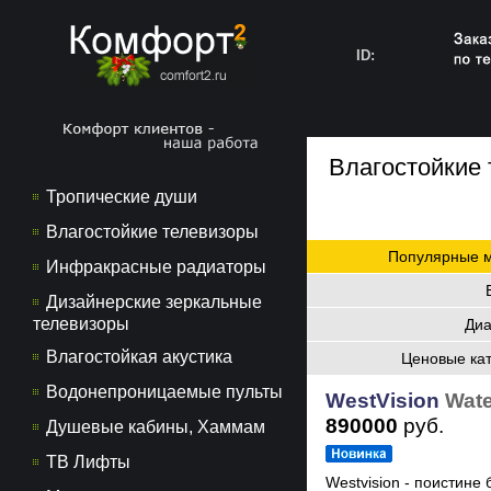
ID:
Влагостойкие
Тропические души
Влагостойкие телевизоры
Популярные 
Инфракрасные радиаторы
Дизайнерские зеркальные
телевизоры
Диа
Влагостойкая акустика
Ценовые ка
Водонепроницаемые пульты
WestVision
Wate
890000
руб.
Душевые кабины, Хаммам
ТВ Лифты
Westvision - поистин