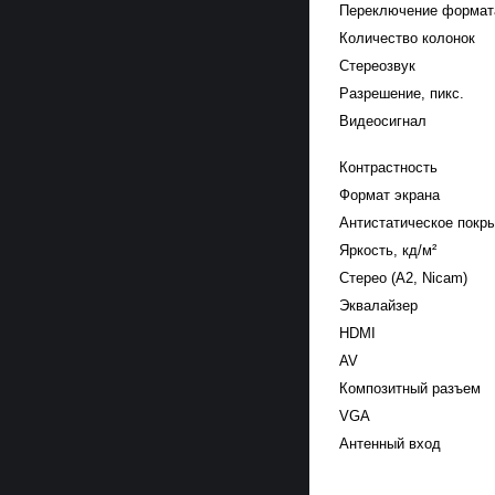
Переключение формат
Количество колонок
Стереозвук
Разрешение, пикс.
Видеосигнал
Контрастность
Формат экрана
Антистатическое покр
Яркость, кд/м²
Стерео (А2, Nicam)
Эквалайзер
HDMI
AV
Композитный разъем
VGA
Антенный вход