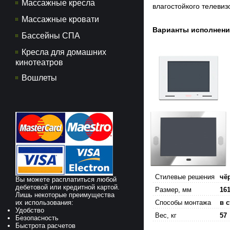
Массажные кресла
влагостойкого телеви
Массажные кровати
Варианты исполнени
Бассейны СПА
Кресла для домашних
кинотеатров
Вошлеты
Стилевые решения
чё
Вы можете расплатиться любой
дебетовой или кредитной картой.
Размер, мм
161
Лишь некоторые преимущества
их использования:
Способы монтажа
в с
Удобство
Вес, кг
57
Безопасность
Быстрота расчетов