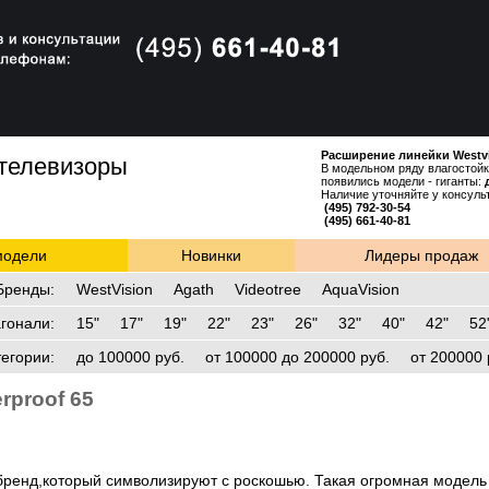
Расширение линейки Westv
 телевизоры
В модельном ряду влагостойк
появились модели - гиганты:
Наличие уточняйте у консуль
(495) 792-30-54
(495) 
модели
Новинки
Лидеры продаж
Бренды
:
WestVision
Agath
Videotree
AquaVision
гонали
:
15"
17"
19"
22"
23"
26"
32"
40"
42"
52
тегории
:
до 100000 руб.
от 100000 до 200000 руб.
от 200000 
rproof 65
е бренд,который символизируют с роскошью. Такая огромная модель