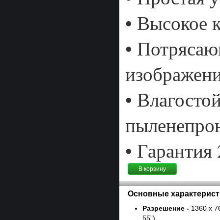
• Высокое 
• Потряса
изображен
• Влагосто
пыленепро
• Гарантия 
В корзину
Основные характерист
Разрешение -
1360 x 76
55”)