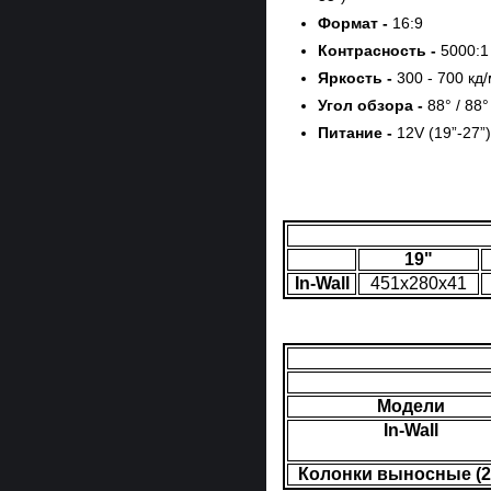
Формат -
16:9
Контрасность -
5000:1
Яркость -
300 - 700 кд
Угол обзора -
88° / 88°
Питание -
12V (19”-27”)
19"
In-Wall
451x280x41
Модели
In-Wall
Колонки выносные (2