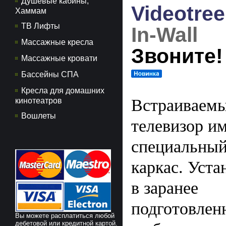
Душевые кабины,
Videotree
Хаммам
ТВ Лифты
In-Wall
Массажные кресла
Звоните!
Массажные кровати
Бассейны СПА
Кресла для домашних
Встраиваем
кинотеатров
Вошлеты
телевизор и
специальны
каркас.
Уста
в заранее
подготовлен
Вы можете расплатиться любой
дебетовой или кредитной картой.