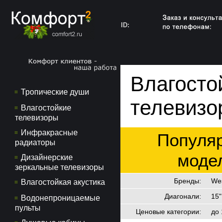
ID:
Влагосто
Тропические души
телевизо
Влагостойкие
телевизоры
Инфракрасные
Популя
радиаторы
моде
Дизайнерские
зеркальные телевизоры
Бренды
:
Wes
Влагостойкая акустика
Диагонали
:
15"
Водонепроницаемые
пульты
Ценовые категории
:
до 