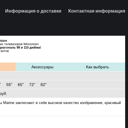
Информация о доставке
Контактная информация
ision
их телевизоров Westvision
диагональ 98 и 110 дюйма!
тантов
661-40-81
Аксессуары
Как выбрать
"
55"
65"
72"
82"
руб.
ы Marine заключают в себе высокое качество изображения, красивый