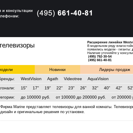
Расширение линейки Westv
 телевизоры
В модельном ряду влагостойк
появились модели - гиганты:
Наличие уточняйте у консуль
(495) 792-30-54
(495) 
модели
Новинки
Лидеры продаж
Бренды
:
WestVision
Agath
Videotree
AquaVision
гонали
:
15"
17"
19"
22"
23"
26"
32"
40"
42"
52
тегории
:
до 100000 руб.
от 100000 до 200000 руб.
от 200000 
Фирма Marine представляет телевизоры для ванной комнаты. Телевизор
дизайн и оригинальные решения по установке.