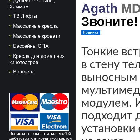
Душевые кабины,
Agath
MD2
Хаммам
ТВ Лифты
Звоните!
Массажные кресла
Массажные кровати
Бассейны СПА
Тонкие вс
Кресла для домашних
в стену те
кинотеатров
Вошлеты
выносным
мультиме
модулем.
подходит 
установки 
Вы можете расплатиться любой
дебетовой или кредитной картой.