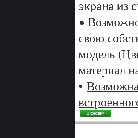
экрана из 
Возможно
•
свою собс
модель (Цве
материал на
•
Возможна
встроенног
В корзину