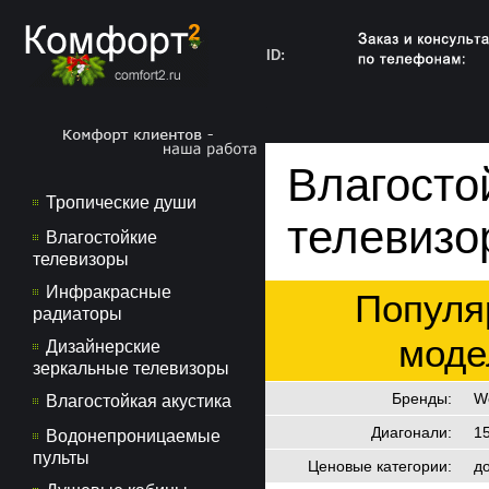
ID:
Влагосто
Тропические души
телевизо
Влагостойкие
телевизоры
Инфракрасные
Популя
радиаторы
моде
Дизайнерские
зеркальные телевизоры
Бренды
:
We
Влагостойкая акустика
Диагонали
:
15
Водонепроницаемые
пульты
Ценовые категории
:
д