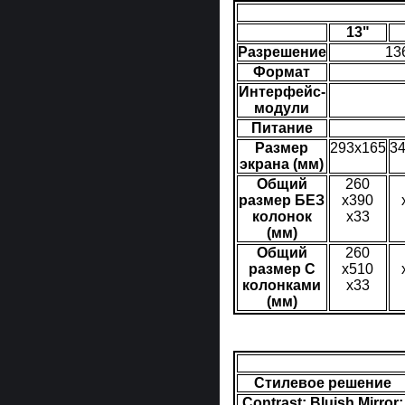
13"
Разрешение
13
Формат
Интерфейс-
модули
Питание
Размер
293x165
3
экрана (мм)
Общий
260
размер БЕЗ
x390
колонок
x33
(мм)
Общий
260
размер С
x510
колонками
x33
(мм)
Стилевое решение
Contrast; Bluish Mirror;