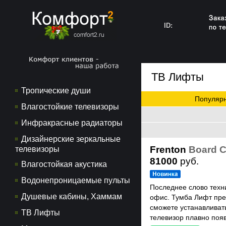
ID:
ТВ Лифты
Тропические души
Популяр
Влагостойкие телевизоры
Инфракрасные радиаторы
Дизайнерские зеркальные
Frenton
Board C
телевизоры
81000
руб.
Влагостойкая акустика
Водонепроницаемые пульты
Последнее слово техн
Душевые кабины, Хаммам
офис. Тумба Лифт пре
сможете устанавливат
ТВ Лифты
телевизор плавно появ