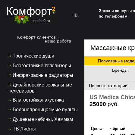
ID:
Массажные кр
Тропические души
Популярные моде
Влагостойкие телевизоры
Бренды
:
Инфракрасные радиаторы
Дизайнерские зеркальные
Ценовые категории
:
телевизоры
US Medica
Chic
Влагостойкая акустика
25000
руб.
Водонепроницаемые пульты
Душевые кабины, Хаммам
ТВ Лифты
Цвета
чёрный