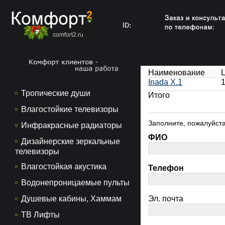
ID:
Наименование
Inada X.1
1
Тропические души
Итого
Влагостойкие телевизоры
Заполните, пожалуйста
Инфракрасные радиаторы
ФИО
Дизайнерские зеркальные
телевизоры
Влагостойкая акустика
Телефон
Водонепроницаемые пульты
Душевые кабины, Хаммам
Эл. почта
ТВ Лифты